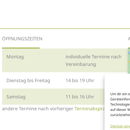
ÖFFNUNGSZEITEN
Montag
individuelle Termine nach
Vereinbarung
Dienstag bis Freitag
14 bis 19 Uhr
Um dir ein 
Samstag
11 bis 16 Uhr
Geräteinfor
Technologie
andere Termine nach vorheriger
Terminabsprache
auf dieser 
zurückziehs
Dienste ver