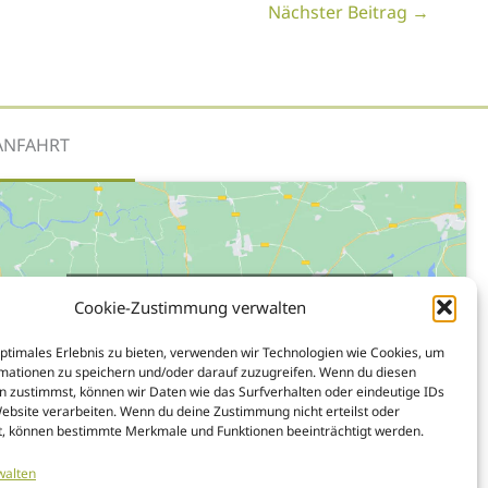
Nächster Beitrag
→
ANFAHRT
Klicke auf "Ich stimme zu", um Google
Cookie-Zustimmung verwalten
maps zu aktivieren
Cookies
optimales Erlebnis zu bieten, verwenden wir Technologien wie Cookies, um
mationen zu speichern und/oder darauf zuzugreifen. Wenn du diesen
n zustimmst, können wir Daten wie das Surfverhalten oder eindeutige IDs
Ich stimme zu
Website verarbeiten. Wenn du deine Zustimmung nicht erteilst oder
t, können bestimmte Merkmale und Funktionen beeinträchtigt werden.
walten