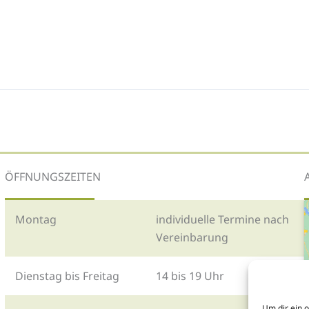
ÖFFNUNGSZEITEN
Montag
individuelle Termine nach
Vereinbarung
Dienstag bis Freitag
14 bis 19 Uhr
Um dir ein 